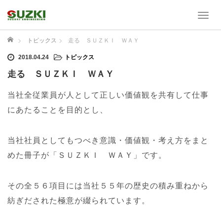
T
o
g
ホーム
トピックス
走る ＳＵＺＫＩ ＷＡＹ
g
2018.04.24
トピックス
l
e
走る ＳＵＺＫＩ ＷＡＹ
n
a
当社全従業員が人として正しい価値観を共有して仕事
v
にあたることを目的とし、
i
g
a
当社社員としてもつべき意識・価値観・考え方をまと
t
めた冊子が「ＳＵＺＫＩ ＷＡＹ」です。
i
o
n
その全５６項目には当社５５年の歴史の積み重ねから
紡ぎだされた極意が綴られています。