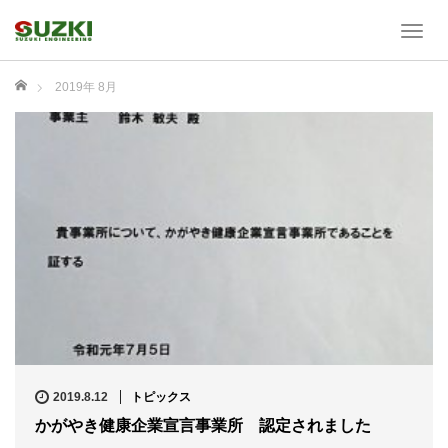
T
o
g
ホーム
2019年 8月
g
l
e
n
a
v
i
g
a
t
i
o
n
2019.8.12
トピックス
かがやき健康企業宣言事業所 認定されました