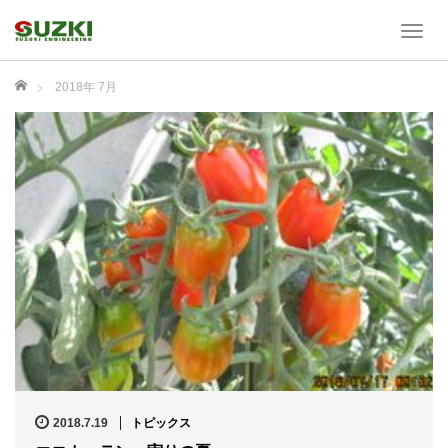
T
o
g
ホーム
2018年 7月
g
l
e
n
a
v
i
g
a
t
i
o
n
2018.7.19
トピックス