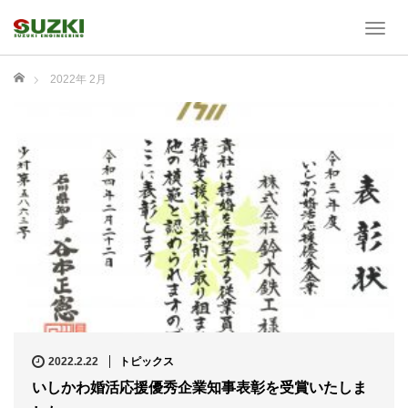
T
o
g
ホーム
2022年 2月
g
l
e
n
a
v
i
g
a
t
i
o
n
2022.2.22
トピックス
いしかわ婚活応援優秀企業知事表彰を受賞いたしま