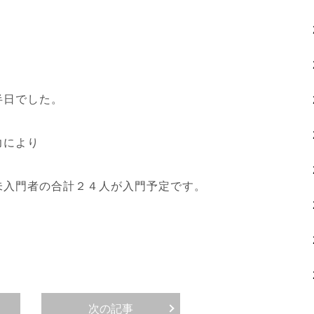
半日でした。
力により
未入門者の合計２４人が入門予定です。
次の記事