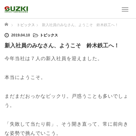
T
o
g
ホーム
トピックス
新入社員のみなさん、ようこそ 鈴木鉄工へ！
g
2019.04.10
トピックス
l
e
新入社員のみなさん、ようこそ 鈴木鉄工へ！
n
a
今年当社は７人の新入社員を迎えました。
v
i
g
本当にようこそ。
a
t
まだまだおっかなビックリ。戸惑うことも多いでしょ
i
o
う。
n
「失敗して当たり前」、そう開き直って、常に前向き
な姿勢で挑んでいこう。